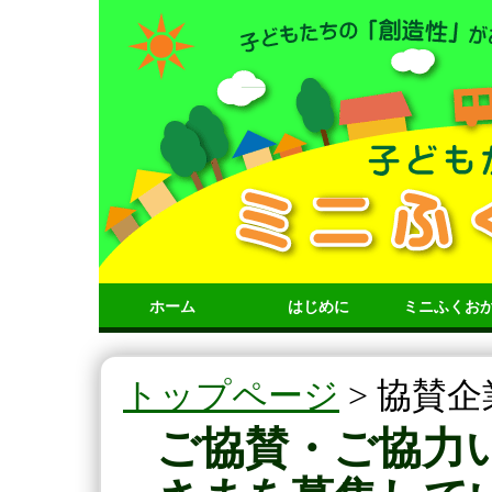
ホーム
はじめに
ミニふくお
ミニふくおか
開催概要
トップページ
協賛企
ご協賛・ご協力