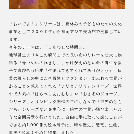
「おいでよ！」シリーズは、夏休みの子どものための文化
事業として２００７年から福岡アジア美術館で開催してい
ます。
今年のテーマは、「しあわせな時間」。
地球誕生より今この瞬間までの長い命のリレーを壮大に物
語る『せいめいのれきし』、かけがえのない命の誕生を親
子で喜び合う絵本『生まれてきてくれてありがとう』、日
常の暮らしの中にこそ冒険とファンタジーあふれる世界が
あることを教えてくれる『チリとチリリ』シリーズ、世界
中で人気の『はらぺこあおむし』や『おさるのジョージ』
シリーズ、オリンピック開催の年にちなんで『世界のとも
だち』シリーズなどを中心に、絵本の世界が飛び出したよ
うな空間展示を行いました。自由に手に取って読むことが
できる約1,000冊の絵本展示は、時や歴史、恐竜、生物、
世界の絵本を中心に特集しました。