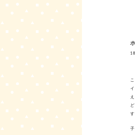
1
こ
イ
え
ど
す
子